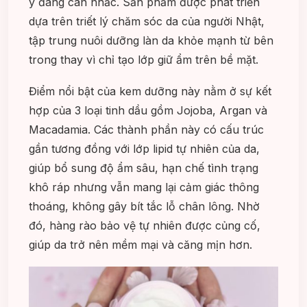
ý đáng cân nhắc. Sản phẩm được phát triển
dựa trên triết lý chăm sóc da của người Nhật,
tập trung nuôi dưỡng làn da khỏe mạnh từ bên
trong thay vì chỉ tạo lớp giữ ẩm trên bề mặt.
Điểm nổi bật của kem dưỡng này nằm ở sự kết
hợp của 3 loại tinh dầu gồm Jojoba, Argan và
Macadamia. Các thành phần này có cấu trúc
gần tương đồng với lớp lipid tự nhiên của da,
giúp bổ sung độ ẩm sâu, hạn chế tình trạng
khô ráp nhưng vẫn mang lại cảm giác thông
thoáng, không gây bít tắc lỗ chân lông. Nhờ
đó, hàng rào bảo vệ tự nhiên được củng cố,
giúp da trở nên mềm mại và căng mịn hơn.