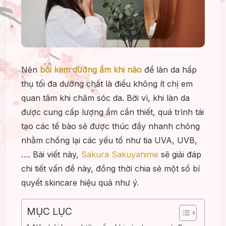
Nên
bôi kem dưỡng ẩm khi nào
để làn da hấp
thụ tối đa dưỡng chất là điều không ít chị em
quan tâm khi chăm sóc da. Bởi vì, khi làn da
được cung cấp lượng ẩm cần thiết, quá trình tái
tạo các tế bào sẽ được thúc đẩy nhanh chóng
nhằm chống lại các yếu tố như tia UVA, UVB,
…. Bài viết này,
Sakura Sakuyahime
sẽ giải đáp
chi tiết vấn đề này, đồng thời chia sẻ một số bí
quyết skincare hiệu quả như ý.
MỤC LỤC