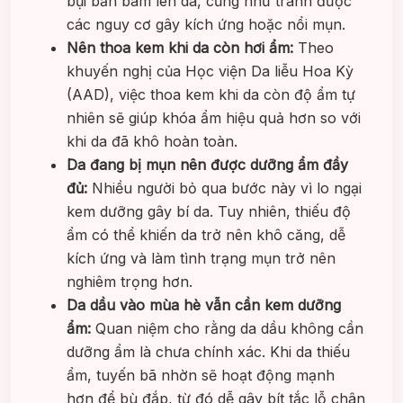
bụi bẩn bám lên da, cũng như tránh được
các nguy cơ gây kích ứng hoặc nổi mụn.
Nên thoa kem khi da còn hơi ẩm:
Theo
khuyến nghị của Học viện Da liễu Hoa Kỳ
(AAD), việc thoa kem khi da còn độ ẩm tự
nhiên sẽ giúp khóa ẩm hiệu quả hơn so với
khi da đã khô hoàn toàn.
Da đang bị mụn nên được dưỡng ẩm đầy
đủ:
Nhiều người bỏ qua bước này vì lo ngại
kem dưỡng gây bí da. Tuy nhiên, thiếu độ
ẩm có thể khiến da trở nên khô căng, dễ
kích ứng và làm tình trạng mụn trở nên
nghiêm trọng hơn.
Da dầu vào mùa hè vẫn cần kem dưỡng
ẩm:
Quan niệm cho rằng da dầu không cần
dưỡng ẩm là chưa chính xác. Khi da thiếu
ẩm, tuyến bã nhờn sẽ hoạt động mạnh
hơn để bù đắp, từ đó dễ gây bít tắc lỗ chân