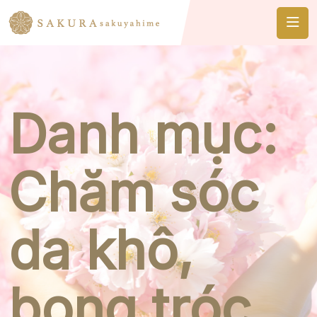
Danh mục:
Chăm sóc
da khô,
bong tróc