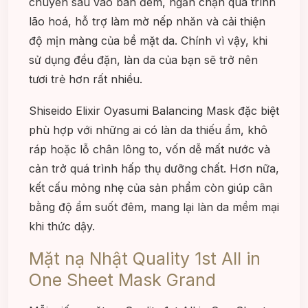
chuyên sâu vào ban đêm, ngăn chặn quá trình
lão hoá, hỗ trợ làm mờ nếp nhăn và cải thiện
độ mịn màng của bề mặt da. Chính vì vậy, khi
sử dụng đều đặn, làn da của bạn sẽ trở nên
tươi trẻ hơn rất nhiều.
Shiseido Elixir Oyasumi Balancing Mask đặc biệt
phù hợp với những ai có làn da thiếu ẩm, khô
ráp hoặc lỗ chân lông to, vốn dễ mất nước và
cản trở quá trình hấp thụ dưỡng chất. Hơn nữa,
kết cấu mỏng nhẹ của sản phẩm còn giúp cân
bằng độ ẩm suốt đêm, mang lại làn da mềm mại
khi thức dậy.
Mặt nạ Nhật Quality 1st All in
One Sheet Mask Grand