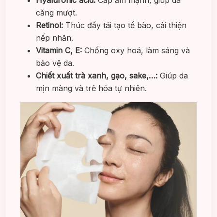
Hyaluronic acid:
Cấp ẩm mạnh, giúp da
căng mượt.
Retinol:
Thúc đẩy tái tạo tế bào, cải thiện
nếp nhăn.
Vitamin C, E:
Chống oxy hoá, làm sáng và
bảo vệ da.
Chiết xuất trà xanh, gạo, sake,…:
Giúp da
mịn màng và trẻ hóa tự nhiên.