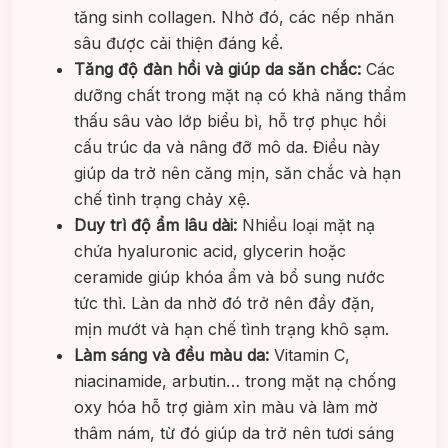
tăng sinh collagen. Nhờ đó, các nếp nhăn
sâu được cải thiện đáng kể.
Tăng độ đàn hồi và giúp da săn chắc:
Các
dưỡng chất trong mặt nạ có khả năng thẩm
thấu sâu vào lớp biểu bì, hỗ trợ phục hồi
cấu trúc da và nâng đỡ mô da. Điều này
giúp da trở nên căng mịn, săn chắc và hạn
chế tình trạng chảy xệ.
Duy trì độ ẩm lâu dài:
Nhiều loại mặt nạ
chứa hyaluronic acid, glycerin hoặc
ceramide giúp khóa ẩm và bổ sung nước
tức thì. Làn da nhờ đó trở nên đầy đặn,
mịn mướt và hạn chế tình trạng khô sạm.
Làm sáng và đều màu da:
Vitamin C,
niacinamide, arbutin… trong mặt nạ chống
oxy hóa hỗ trợ giảm xỉn màu và làm mờ
thâm nám, từ đó giúp da trở nên tươi sáng