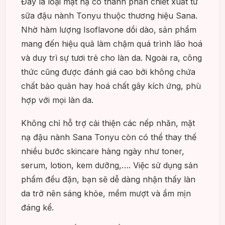
Đây là loại mặt nạ có thành phần chiết xuất từ
sữa đậu nành Tonyu thuộc thương hiệu Sana.
Nhờ hàm lượng Isoflavone dồi dào, sản phẩm
mang đến hiệu quả làm chậm quá trình lão hoá
và duy trì sự tươi trẻ cho làn da. Ngoài ra, công
thức cũng được đánh giá cao bởi không chứa
chất bảo quản hay hoá chất gây kích ứng, phù
hợp với mọi làn da.
Không chỉ hỗ trợ cải thiện các nếp nhăn, mặt
nạ đậu nành Sana Tonyu còn có thể thay thế
nhiều bước skincare hàng ngày như toner,
serum, lotion, kem dưỡng,…. Việc sử dụng sản
phẩm đều đặn, bạn sẽ dễ dàng nhận thấy làn
da trở nên sáng khỏe, mềm mượt và ẩm mịn
đáng kể.