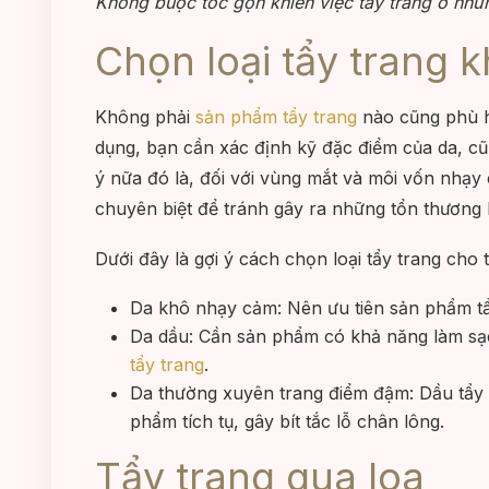
Không buộc tóc gọn khiến việc tẩy trang ở nhữ
Chọn loại tẩy trang 
Không phải
sản phẩm tẩy trang
nào cũng phù h
dụng, bạn cần xác định kỹ đặc điểm của da, c
ý nữa đó là, đối với vùng mắt và môi vốn nhạ
chuyên biệt để tránh gây ra những tổn thươn
Dưới đây là gợi ý cách chọn loại tẩy trang cho
Da khô nhạy cảm: Nên ưu tiên sản phẩm tẩy
Da dầu: Cần sản phẩm có khả năng làm sạc
tẩy trang
.
Da thường xuyên trang điểm đậm: Dầu tẩy t
phẩm tích tụ, gây bít tắc lỗ chân lông.
Tẩy trang qua loa