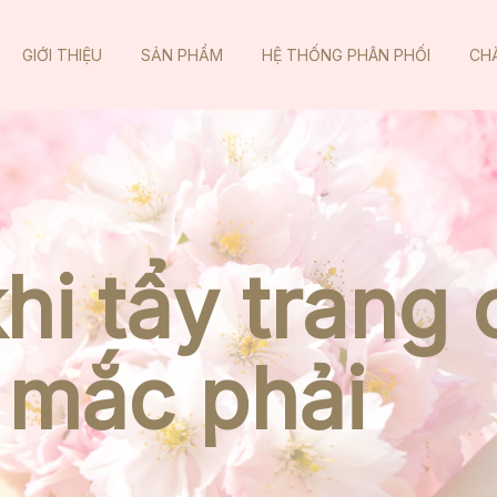
GIỚI THIỆU
SẢN PHẨM
HỆ THỐNG PHÂN PHỐI
CH
khi tẩy trang
 mắc phải