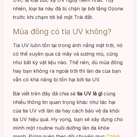
nhiên, loại tia này đã bị chặn lại bởi tầng Ozone
trước khi chạm tới bề mặt Trái đất.
Mùa đông có tia UV không?
Tia UV luôn tồn tại trong ánh nắng mặt trời, nó
có thể xuyên qua cả mây và sương mù, cũng
như bất kỳ vật liệu nào. Thế nên, dù mùa đông
hay bạn không ra ngoài trời thì làn da của bạn
vẫn có khả năng bị tổn hại bởi tia UV.
Bài viết trên đây đã chia sẻ
tia UV là gì
cùng
nhiều thông tin quan trọng khác như tác hại
của tia UV với làn da hay cách bảo vệ da khỏi
tia UV hiệu quả. Hy vọng, bạn sẽ xây dựng cho
mình một routine nuôi dưỡng làn da khỏe
mạnh. Đừng quên theo dõi chuyên mục
Chăm