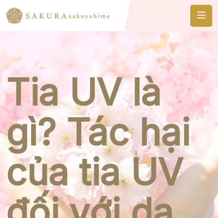
Tia UV là
gì? Tác hại
của tia UV
đối với da