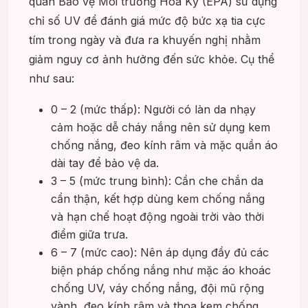
quan Bảo vệ Môi trường Hoa Kỳ (EPA) sử dụng
chỉ số UV để đánh giá mức độ bức xạ tia cực
tím trong ngày và đưa ra khuyến nghị nhằm
giảm nguy cơ ảnh hưởng đến sức khỏe. Cụ thể
như sau:
0 – 2 (mức thấp): Người có làn da nhạy
cảm hoặc dễ cháy nắng nên sử dụng kem
chống nắng, đeo kính râm và mặc quần áo
dài tay để bảo vệ da.
3 – 5 (mức trung bình): Cần che chắn da
cẩn thận, kết hợp dùng kem chống nắng
và hạn chế hoạt động ngoài trời vào thời
điểm giữa trưa.
6 – 7 (mức cao): Nên áp dụng đầy đủ các
biện pháp chống nắng như mặc áo khoác
chống UV, váy chống nắng, đội mũ rộng
vành, đeo kính râm và thoa kem chống