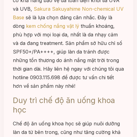
có khả năng bảo vệ da toàn diện khỏi tia UVA
và UVB,
Sakura Sakuyahime Non-chemical UV
Base
sẽ là lựa chọn đáng cân nhắc. Đây là
dòng
kem chống nắng vật lý
thuần khoáng,
phù hợp với mọi loại da, nhất là da nhạy cảm
và da đang treatment. Sản phẩm sở hữu chỉ số
SPF50+/PA++++, giúp làn da tránh được
những tổn thương do ánh nắng mặt trời trong
thời gian dài. Hãy liên hệ ngay với chúng tôi qua
hotline 0903.115.698 để được tư vấn chi tiết
hơn về sản phẩm này nhé!
Duy trì chế độ ăn uống khoa
học
Chế độ ăn uống khoa học sẽ giúp nuôi dưỡng
làn da từ bên trong, cũng như tăng cường khả