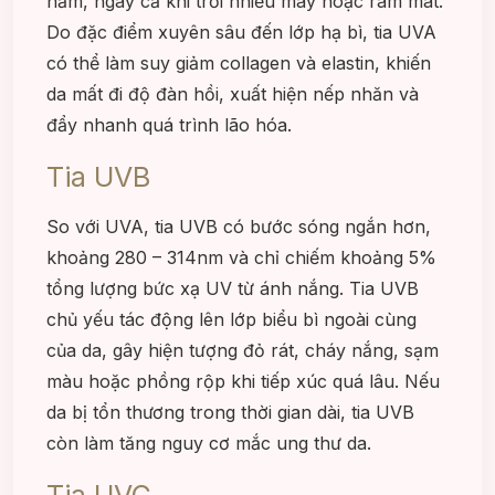
năm, ngay cả khi trời nhiều mây hoặc râm mát.
Do đặc điểm xuyên sâu đến lớp hạ bì, tia UVA
có thể làm suy giảm collagen và elastin, khiến
da mất đi độ đàn hồi, xuất hiện nếp nhăn và
đẩy nhanh quá trình lão hóa.
Tia UVB
So với UVA, tia UVB có bước sóng ngắn hơn,
khoảng 280 – 314nm và chỉ chiếm khoảng 5%
tổng lượng bức xạ UV từ ánh nắng. Tia UVB
chủ yếu tác động lên lớp biểu bì ngoài cùng
của da, gây hiện tượng đỏ rát, cháy nắng, sạm
màu hoặc phồng rộp khi tiếp xúc quá lâu. Nếu
da bị tổn thương trong thời gian dài, tia UVB
còn làm tăng nguy cơ mắc ung thư da.