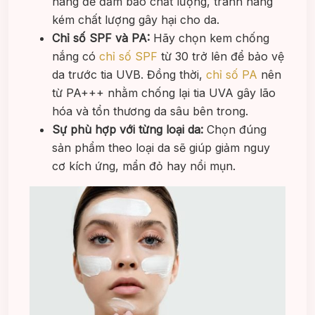
hãng để đảm bảo chất lượng, tránh hàng
kém chất lượng gây hại cho da.
Chỉ số SPF và PA:
Hãy chọn kem chống
nắng có
chỉ số SPF
từ 30 trở lên để bảo vệ
da trước tia UVB. Đồng thời,
chỉ số PA
nên
từ PA+++ nhằm chống lại tia UVA gây lão
hóa và tổn thương da sâu bên trong.
Sự phù hợp với từng loại da:
Chọn đúng
sản phẩm theo loại da sẽ giúp giảm nguy
cơ kích ứng, mẩn đỏ hay nổi mụn.