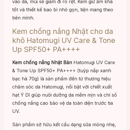
vào da, mùi sẽ giảm đi rõ rệt. Kem giữ ẩm khá
tốt và thiết kế bao bì nhỏ gọn, tiện mang theo
bên mình.
Kem chống nắng Nhật cho da
khô Hatomugi UV Care & Tone
Up SPF50+ PA++++
Kem chống nắng Nhật Bản
Hatomugi UV Care
& Tone Up SPF50+ PA++++ (tuýp nắp xanh
bạc hà 70g) là sản phẩm đến từ thương hiệu
chăm sóc da Hatomugi, nổi bật với chiết xuất
hạt Ý Dĩ giúp nuôi dưỡng da mềm mịn và chỉ số
chống nắng cao bảo vệ da toàn diện trước tia
UV.
Sản phẩm sở hữu kết cấu dạng sữa mỏng nhẹ,